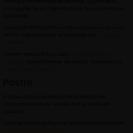
viñedos y termina bajo las estrellas. Si además lo
acompañas de los mejores platos, la experiencia es
inolvidable:
Corvina al Viña Costeira en dos cocciones con caldo
de mar y berberechos armonizado con
Amadeus
Treixadura
.
Jarrete meloso al licor café
Lúa Jamaica Blue
Mountain
con parmentier de patata, maridado con
Modus Vivendi Mencía
.
Postre
El toque dulce lo pondrá la tarta estrella del
restaurante Pazo de Toubes, que os dejará sin
palabras…
Tarta de quesos gallegos al horno acompañados de
Pazo Burbujas del Camino
.