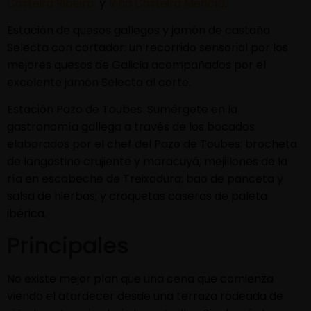
Costeira Ribeiro
y
Viña Costeira Mencía
.
Estación de quesos gallegos y jamón de castaña
Selecta con cortador: un recorrido sensorial por los
mejores quesos de Galicia acompañados por el
excelente jamón Selecta al corte.
Estación Pazo de Toubes. Sumérgete en la
gastronomía gallega a través de los bocados
elaborados por el chef del Pazo de Toubes: brocheta
de langostino crujiente y maracuyá; mejillones de la
ría en escabeche de Treixadura; bao de panceta y
salsa de hierbas; y croquetas caseras de paleta
ibérica.
Principales
No existe mejor plan que una cena que comienza
viendo el atardecer desde una terraza rodeada de