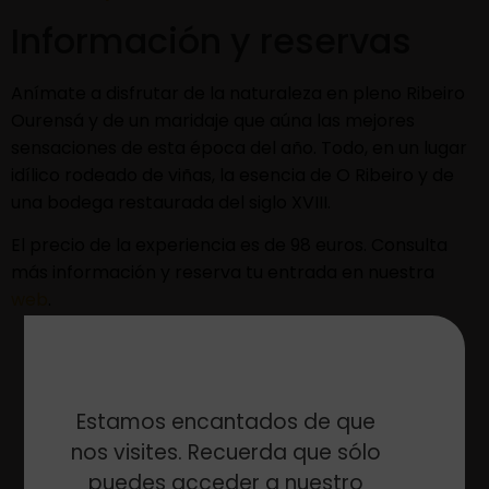
Información y reservas
Anímate a disfrutar de la naturaleza en pleno Ribeiro
Ourensá y de un maridaje que aúna las mejores
sensaciones de esta época del año. Todo, en un lugar
idílico rodeado de viñas, la esencia de O Ribeiro y de
una bodega restaurada del siglo XVIII.
El precio de la experiencia es de 98 euros. Consulta
más información y reserva tu entrada en nuestra
web
.
Estamos encantados de que
nos visites. Recuerda que sólo
puedes acceder a nuestro