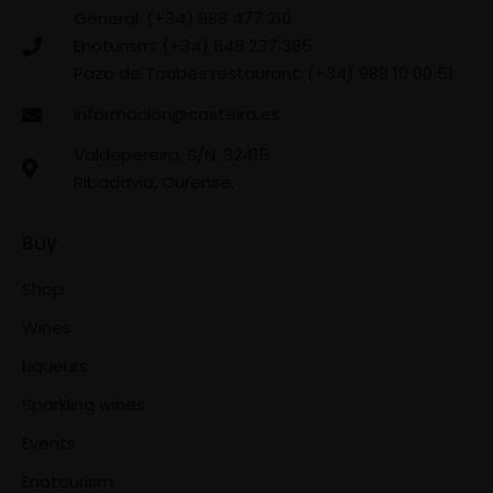
General: (+34) 988 477 210
Enoturism: (+34) 648 237 385
Pazo de Toubes restaurant: (+34) 988 10 00 51
informacion@costeira.es
Valdepereira, S/N, 32415
Ribadavia, Ourense,
Buy
Shop
Wines
Liqueurs
Sparkling wines
Events
Enotourism