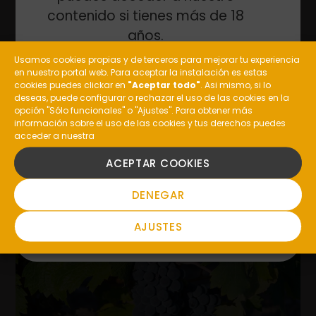
ANTERIOR
SIGUIENTE
contenido si tienes más de 18
años.
Usamos cookies propias y de terceros para mejorar tu experiencia
en nuestro portal web. Para aceptar la instalación es estas
¿Eres mayor de edad?
cookies puedes clickar en
"Aceptar todo"
. Asi mismo, si lo
deseas, puede configurar o rechazar el uso de las cookies en la
opción "Sólo funcionales" o "Ajustes". Para obtener más
información sobre el uso de las cookies y tus derechos puedes
acceder a nuestra
SI
ACEPTAR COOKIES
MÁS
ARTÍCULOS
NO
DENEGAR
AJUSTES