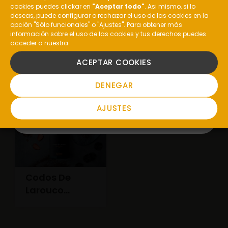
¿Eres mayor de edad?
cookies puedes clickar en
"Aceptar todo"
. Asi mismo, si lo
deseas, puede configurar o rechazar el uso de las cookies en la
opción "Sólo funcionales" o "Ajustes". Para obtener más
Vía XVIII
Pazo
información sobre el uso de las cookies y tus derechos puedes
Garnacha
Valdeorras
acceder a nuestra
SI
ACEPTAR COOKIES
NO
DENEGAR
AJUSTES
Codos De
Larouco
Mencía Barrel