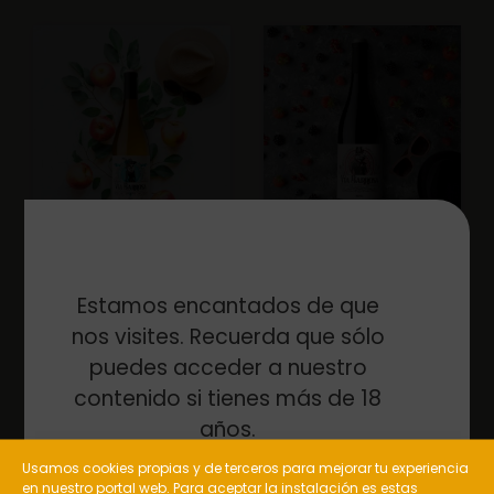
Vía Barrosa
Vía Barrosa
Godello
Mencía
Estamos encantados de que
nos visites. Recuerda que sólo
puedes acceder a nuestro
contenido si tienes más de 18
años.
Usamos cookies propias y de terceros para mejorar tu experiencia
en nuestro portal web. Para aceptar la instalación es estas