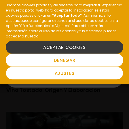
La Uva Garnacha: Características Y Vinos
Usamos cookies propias y de terceros para mejorar tu experiencia
en nuestro portal web. Para aceptar la instalación es estas
¿Eres mayor de edad?
cookies puedes clickar en
"Aceptar todo"
. Asi mismo, si lo
deseas, puede configurar o rechazar el uso de las cookies en la
opción "Sólo funcionales" o "Ajustes". Para obtener más
información sobre el uso de las cookies y tus derechos puedes
acceder a nuestra
SI
ACEPTAR COOKIES
NO
DENEGAR
AJUSTES
Vino Tostado: Origen Y Elaboración