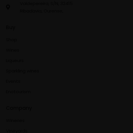
Valdepereira, S/N, 32415
Ribadavia, Ourense,
Buy
Shop
Wines
Liqueurs
Sparkling wines
Events
Enotourism
Company
Wineries
Vineyards