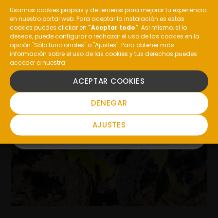
Usamos cookies propias y de terceros para mejorar tu experiencia
en nuestro portal web. Para aceptar la instalación es estas
¿Eres mayor de edad?
cookies puedes clickar en
"Aceptar todo"
. Asi mismo, si lo
deseas, puede configurar o rechazar el uso de las cookies en la
opción "Sólo funcionales" o "Ajustes". Para obtener más
MÁS
información sobre el uso de las cookies y tus derechos puedes
acceder a nuestra
SI
ARTÍCULOS
ACEPTAR COOKIES
NO
DENEGAR
AJUSTES