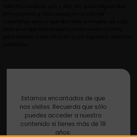
sala del concierto. ¡Ah! y aún nos queda alguna que
otra sorpresa y más fechas por confirmar.
Esperamos veros y que disfrutéis al máximo de este
ciclo en el que hemos puesto todo nuestro cariño
para deleitar vuestros oídos y por supuesto, vuestros
paladares
Estamos encantados de que
ANTERIOR
SIGUIENTE
nos visites. Recuerda que sólo
puedes acceder a nuestro
contenido si tienes más de 18
años.