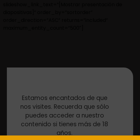
slideshow_link_text=”[Mostrar presentación de
diapositivas]” order_by=”sortorder”
order_direction=”ASC” returns=”included”
maximum_entity_count=”500″]
ANTERIOR
SIGUIENTE
Estamos encantados de que
nos visites. Recuerda que sólo
puedes acceder a nuestro
contenido si tienes más de 18
años.