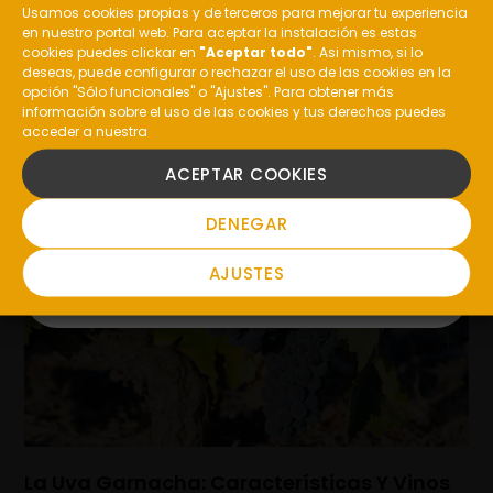
Usamos cookies propias y de terceros para mejorar tu experiencia
en nuestro portal web. Para aceptar la instalación es estas
¿Eres mayor de edad?
cookies puedes clickar en
"Aceptar todo"
. Asi mismo, si lo
deseas, puede configurar o rechazar el uso de las cookies en la
opción "Sólo funcionales" o "Ajustes". Para obtener más
MÁS
información sobre el uso de las cookies y tus derechos puedes
acceder a nuestra
ARTÍCULOS
SI
ACEPTAR COOKIES
NO
DENEGAR
AJUSTES
La Uva Garnacha: Características Y Vinos