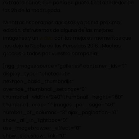
extraordinarios, que ponía su punto final alrededor de
las 2h de la madrugada.
Mientras esperamos ansiosos ya por la próxima
edición, disfrutemos de alguna de las mejores
imágenes y un
vídeo
con los mejores momentos que
nos dejó la Noche de las Perseidas 2018. ¡Muchas
gracias a todos por vuestra compañía!
[ngg_images source=”galleries” container_ids=”1″
display_type=”photocrati-
nextgen_basic_thumbnails”
override_thumbnail_settings=”0″
thumbnail_width=”240″ thumbnail_height=”160″
thumbnail_crop=”1″ images_per_page=”40″
number_of_columns=”3″ ajax_pagination=”0″
show_all_in_lightbox=”0″
use_imagebrowser_effect=”0″
show_slideshow_link=”0″