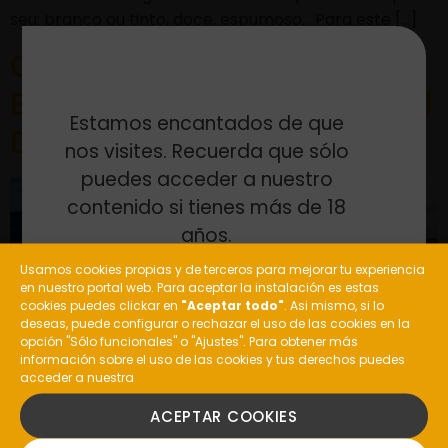
seu: branco ou tinto, doce, espumoso… Para este […]
Cinco planes de
Enoturismo para regalar el
Estamos encantados de que
Día del Padre
nos visites. Recuerda que sólo
puedes acceder a nuestro
contenido si tienes más de 18
años.
Usamos cookies propias y de terceros para mejorar tu experiencia
en nuestro portal web. Para aceptar la instalación es estas
¿Eres mayor de edad?
cookies puedes clickar en
"Aceptar todo"
. Asi mismo, si lo
deseas, puede configurar o rechazar el uso de las cookies en la
opción "Sólo funcionales" o "Ajustes". Para obtener más
información sobre el uso de las cookies y tus derechos puedes
El próximo sábado 19 de marzo los padres tienen su
acceder a nuestra
SI
día especial en el calendario. Una fecha en la que
ACEPTAR COOKIES
toca agradecerles todo lo que hacen y sorprenderlos