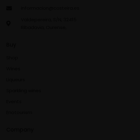
informacion@costeira.es
Valdepereira, S/N, 32415
Ribadavia, Ourense,
Buy
Shop
Wines
Liqueurs
Sparkling wines
Events
Enotourism
Company