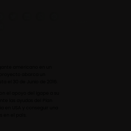
Sígueme
igante americano en un
 proyecto abarca un
ta el 30 de Junio de 2016.
n el apoyo del Igape a su
te las ayudas del Plan
cia en USA y conseguir una
 en el país.