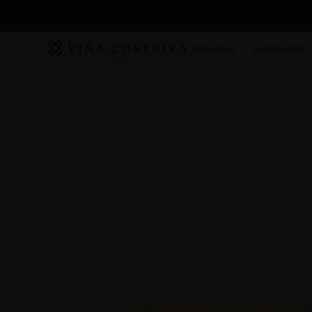
Wineries
Enotourism 
Home
/
New
/ Viña Costeira se promociona en E.E.