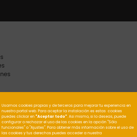
s
es
enes
?
Usamos cookies propias y de terceros para mejorar tu experiencia en
nuestro portal web. Para aceptar la instalación es estas cookies
puedes clickar en
"Aceptar todo"
. Asi mismo, si lo deseas, puede
configurar o rechazar el uso de las cookies en la opción "Sólo
funcionales" o "Ajustes". Para obtener más información sobre el uso de
las cookies y tus derechos puedes acceder a nuestra