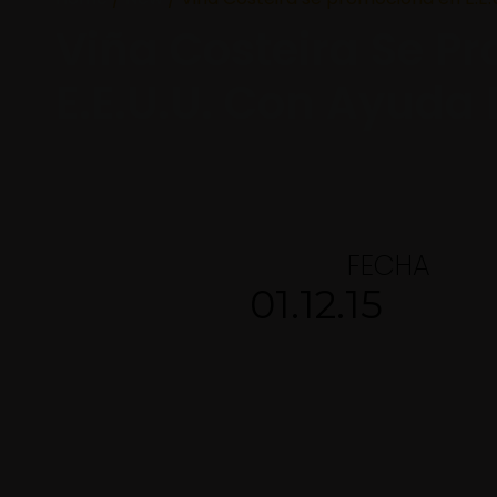
Viña Costeira Se P
E.E.U.U. Con Ayuda 
FECHA
01.12.15