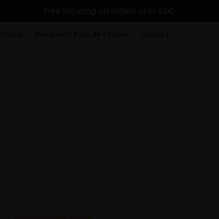
Free shipping on orders over 65€.
Galicia
Restaurant Pazo de Toubes
Contact
U.U. con ayuda del Igape