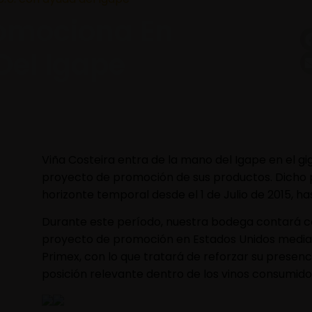
romociona En
Del Igape
Viña Costeira entra de la mano del Igape en el g
proyecto de promoción de sus productos. Dicho
horizonte temporal desde el 1 de Julio de 2015, has
Durante este período, nuestra bodega contará co
proyecto de promoción en Estados Unidos median
Primex, con lo que tratará de reforzar su presen
posición relevante dentro de los vinos consumidos