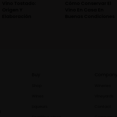
Vino Tostado:
Cómo Conservar El
Origen Y
Vino En Casa En
Elaboración
Buenas Condiciones
Buy
Compan
Shop
Wineries
Wines
Vineyards
Liqueurs
Contact
1
Sparkling wines
Company p