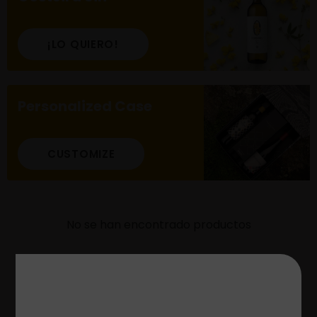
¡LO QUIERO!
Personalized Case
CUSTOMIZE
No se han encontrado productos