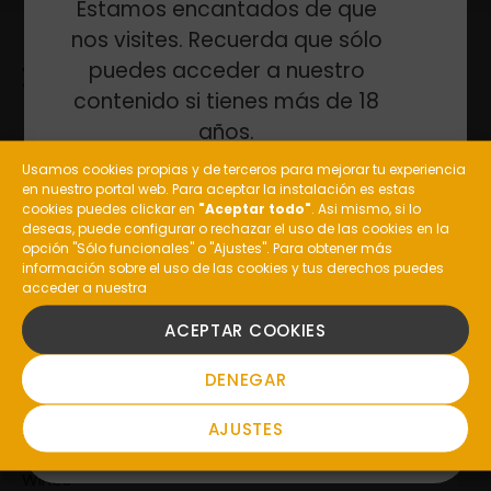
Estamos encantados de que
nos visites. Recuerda que sólo
puedes acceder a nuestro
contenido si tienes más de 18
años.
Usamos cookies propias y de terceros para mejorar tu experiencia
General: (+34) 988 477 210
en nuestro portal web. Para aceptar la instalación es estas
¿Eres mayor de edad?
Enoturism: (+34) 648 237 385
cookies puedes clickar en
"Aceptar todo"
. Asi mismo, si lo
Pazo de Toubes restaurant: (+34) 988 10 00 51
deseas, puede configurar o rechazar el uso de las cookies en la
opción "Sólo funcionales" o "Ajustes". Para obtener más
informacion@costeira.es
información sobre el uso de las cookies y tus derechos puedes
acceder a nuestra
SI
Valdepereira, S/N, 32415
ACEPTAR COOKIES
Ribadavia, Ourense,
NO
DENEGAR
Buy
AJUSTES
Shop
Wines