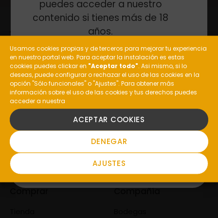
puedes acceder a nuestro
contenido si tienes más de 18
años.
Usamos cookies propias y de terceros para mejorar tu experiencia
en nuestro portal web. Para aceptar la instalación es estas
¿Eres mayor de edad?
cookies puedes clickar en
"Aceptar todo"
. Asi mismo, si lo
deseas, puede configurar o rechazar el uso de las cookies en la
General: (+34) 988 477 210
opción "Sólo funcionales" o "Ajustes". Para obtener más
Enoturismo: (+34) 648 237 385
información sobre el uso de las cookies y tus derechos puedes
acceder a nuestra
Restaurante Pazo de Toubes:
SI
(+34) 988 10 00 51
ACEPTAR COOKIES
informacion@costeira.es
NO
DENEGAR
Valdepereira, S/N, 32415
Ribadavia, Ourense,
AJUSTES
Comprar
Compañía
Tienda
Bodegas