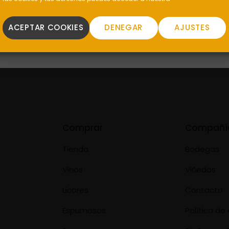
 causados por el mal uso o pérdida de la contraseña.
ACEPTAR COOKIES
DENEGAR
AJUSTES
Comprar
Compañí
Tienda
Bodegas
Vinos
Viñedos
Licores
Contacto
Espumosos
Política d