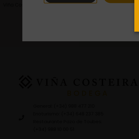
Viña Costeira SCG no se hace responsable de los daños
General: (+34) 988 477 210
Enoturismo: (+34) 648 237 385
Restaurante Pazo de Toubes:
(+34) 988 10 00 51