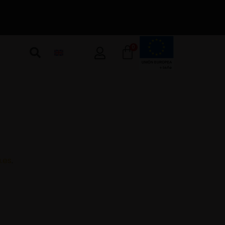
0
.es
.