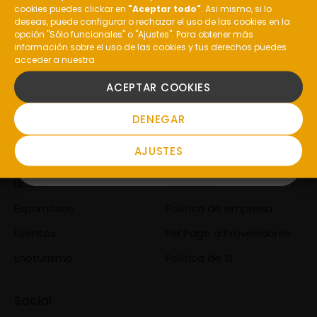
¿Eres mayor de edad?
cookies puedes clickar en
"Aceptar todo"
. Asi mismo, si lo
informacion@costeira.es
deseas, puede configurar o rechazar el uso de las cookies en la
opción "Sólo funcionales" o "Ajustes". Para obtener más
Valdepereira, S/N, 32415
información sobre el uso de las cookies y tus derechos puedes
acceder a nuestra
Ribadavia, Ourense,
SI
ACEPTAR COOKIES
Comprar
Compañía
NO
DENEGAR
Tienda
Bodegas
AJUSTES
Vinos
Viñedos
Licores
Contacto
Espumosos
Política de empresa
Eventos
PM Pago a Proveedores
Enoturismo
Política de SI
Social