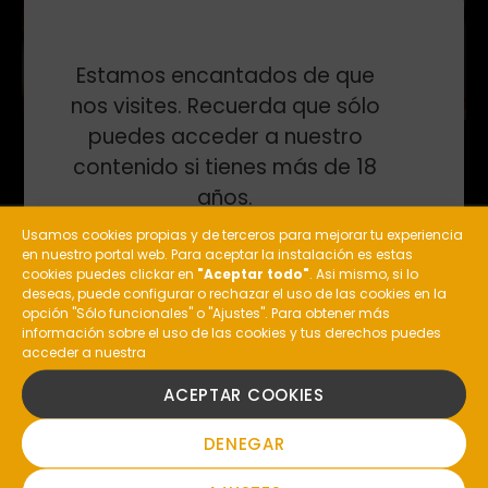
Estamos encantados de que
nos visites. Recuerda que sólo
puedes acceder a nuestro
contenido si tienes más de 18
años.
Usamos cookies propias y de terceros para mejorar tu experiencia
en nuestro portal web. Para aceptar la instalación es estas
¿Eres mayor de edad?
ESPACIO
cookies puedes clickar en
"Aceptar todo"
. Asi mismo, si lo
deseas, puede configurar o rechazar el uso de las cookies en la
El lugar en donde la roca se funde con las viñas
opción "Sólo funcionales" o "Ajustes". Para obtener más
información sobre el uso de las cookies y tus derechos puedes
dando lugar a rincones mágicos. Descubre los
acceder a nuestra
SI
secretos que guardan de las distintas estancias de
la antigua bodega del Pazo de Toubes.
ACEPTAR COOKIES
NO
DENEGAR