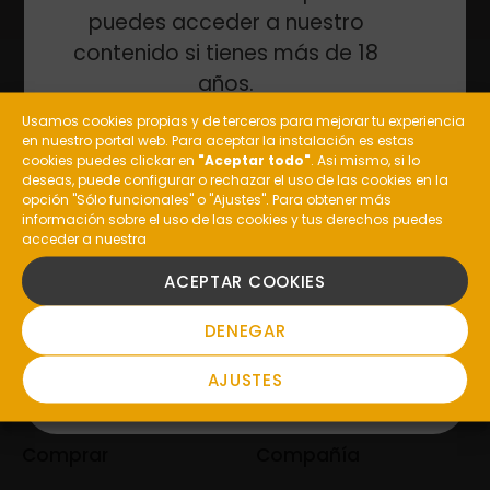
puedes acceder a nuestro
contenido si tienes más de 18
años.
Usamos cookies propias y de terceros para mejorar tu experiencia
en nuestro portal web. Para aceptar la instalación es estas
¿Eres mayor de edad?
cookies puedes clickar en
"Aceptar todo"
. Asi mismo, si lo
deseas, puede configurar o rechazar el uso de las cookies en la
General: (+34) 988 477 210
opción "Sólo funcionales" o "Ajustes". Para obtener más
información sobre el uso de las cookies y tus derechos puedes
Enoturismo: (+34) 648 237 385
acceder a nuestra
SI
Restaurante Pazo de Toubes:
(+34) 988 10 00 51
ACEPTAR COOKIES
informacion@costeira.es
NO
DENEGAR
Valdepereira, S/N, 32415
AJUSTES
Ribadavia, Ourense,
Comprar
Compañía