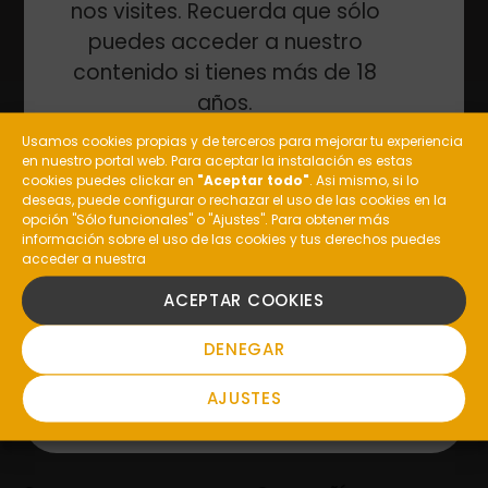
nos visites. Recuerda que sólo
puedes acceder a nuestro
contenido si tienes más de 18
años.
Usamos cookies propias y de terceros para mejorar tu experiencia
en nuestro portal web. Para aceptar la instalación es estas
¿Eres mayor de edad?
cookies puedes clickar en
"Aceptar todo"
. Asi mismo, si lo
deseas, puede configurar o rechazar el uso de las cookies en la
opción "Sólo funcionales" o "Ajustes". Para obtener más
General: (+34) 988 477 210
información sobre el uso de las cookies y tus derechos puedes
acceder a nuestra
Enoturismo: (+34) 648 237 385
SI
Restaurante Pazo de Toubes:
ACEPTAR COOKIES
(+34) 988 10 00 51
NO
DENEGAR
informacion@costeira.es
AJUSTES
Valdepereira, S/N, 32415
Ribadavia, Ourense,