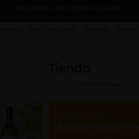
Envío gratuito a partir de 65€ en tu pedido.
noturismo
Bodas
Restaurante
Novedades
Contacto
Tienda
Inicio
/
Tienda
/
Bodegas
/ Pazo de Toubes
Configura a tu gusto
Estuche Personaliz