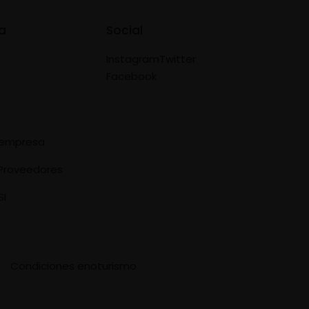
a
Social
Instagram
Twitter
Facebook
e empresa
Proveedores
SI
Condiciones enoturismo