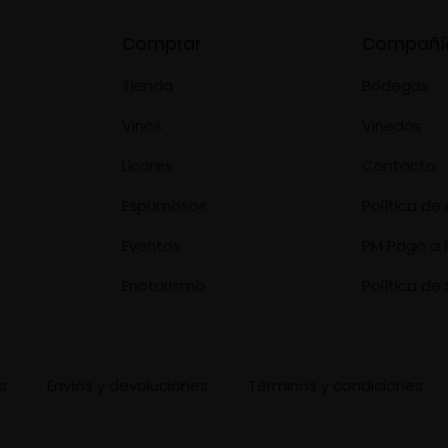
Comprar
Compañí
Tienda
Bodegas
Vinos
Viñedos
Licores
Contacto
Espumosos
Política d
Eventos
PM Pago a 
Enoturismo
Política de 
s
Envíos y devoluciones
Términos y condiciones