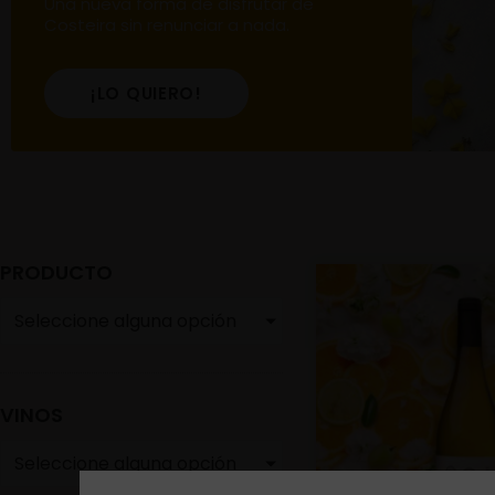
Una nueva forma de disfrutar de
Costeira sin renunciar a nada.
¡LO QUIERO!
PRODUCTO
Seleccione alguna opción
VINOS
Seleccione alguna opción