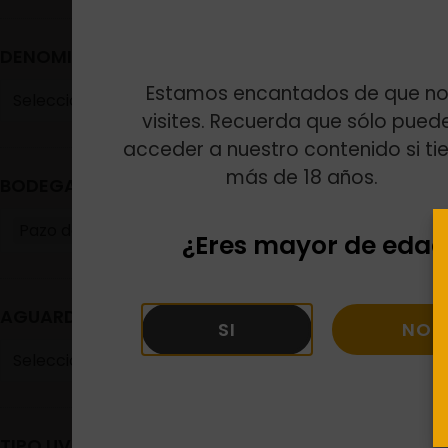
DENOMINACIONES
Estamos encantados de que no
Modus Vivendi
Seleccione alguna opción
visites. Recuerda que sólo pued
acceder a nuestro contenido si ti
Estuche de 3 bote
más de 18 años.
36,00
€
BODEGAS
AÑADI
Pazo de Toubes
×
¿Eres mayor de edad
AGUARDIENTES Y LICORES
SI
NO
Seleccione alguna opción
TIPO UVA