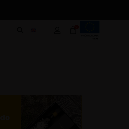
0
ado