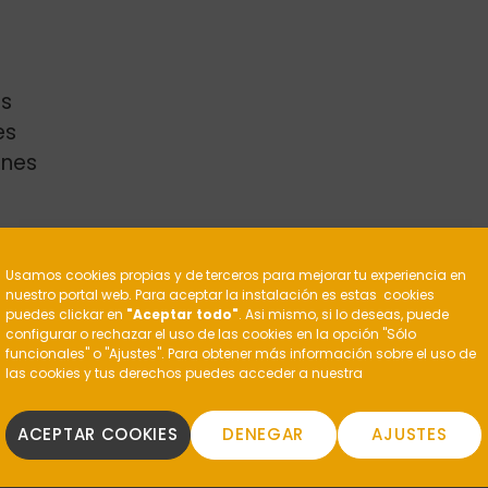
s
Toubes
es
enes
llas
Estuche 1 botella
24,00
€
R
AÑADIR
?
Usamos cookies propias y de terceros para mejorar tu experiencia en
nuestro portal web. Para aceptar la instalación es estas cookies
puedes clickar en
"Aceptar todo"
. Asi mismo, si lo deseas, puede
configurar o rechazar el uso de las cookies en la opción "Sólo
funcionales" o "Ajustes". Para obtener más información sobre el uso de
las cookies y tus derechos puedes acceder a nuestra
ACEPTAR COOKIES
DENEGAR
AJUSTES