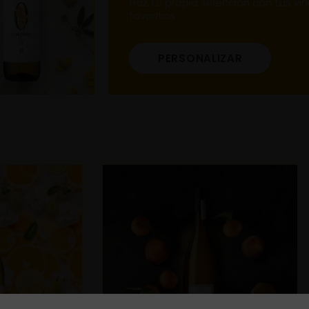
Haz tu propia selección con tus vi
favoritos
PERSONALIZAR