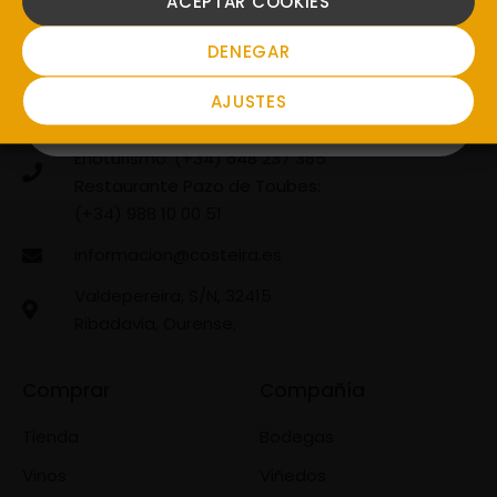
ACEPTAR COOKIES
NO
DENEGAR
AJUSTES
General: (+34) 988 477 210
Enoturismo: (+34) 648 237 385
Restaurante Pazo de Toubes:
(+34) 988 10 00 51
informacion@costeira.es
Valdepereira, S/N, 32415
Ribadavia, Ourense,
Comprar
Compañía
Tienda
Bodegas
Vinos
Viñedos