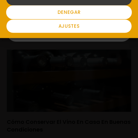
NO
DENEGAR
Vino Tostado: Origen Y Elaboración
AJUSTES
Cómo Conservar El Vino En Casa En Buenas
Condiciones