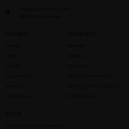
Valdepereira, S/N, 32415
Ribadavia, Ourense,
Comprar
Compañía
Tienda
Bodegas
Vinos
Viñedos
Licores
Contacto
Espumosos
Política de empresa
Eventos
PM Pago a Proveedores
Enoturismo
Política de SI
Social
Instagram
Twitter
Facebook