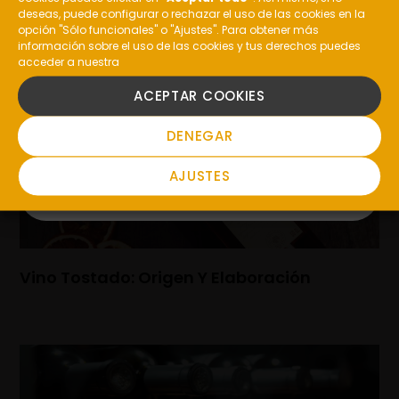
La Uva Garnacha: Características Y Vinos
deseas, puede configurar o rechazar el uso de las cookies en la
opción "Sólo funcionales" o "Ajustes". Para obtener más
información sobre el uso de las cookies y tus derechos puedes
acceder a nuestra
SI
ACEPTAR COOKIES
NO
DENEGAR
AJUSTES
Vino Tostado: Origen Y Elaboración