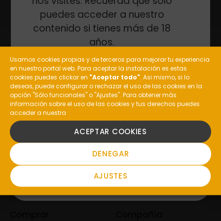
nos visites. Recuerda que sólo
puedes acceder a nuestro
contenido si tienes más de 18
años.
Usamos cookies propias y de terceros para mejorar tu experiencia
en nuestro portal web. Para aceptar la instalación es estas
¿Eres mayor de edad?
cookies puedes clickar en
"Aceptar todo"
. Asi mismo, si lo
deseas, puede configurar o rechazar el uso de las cookies en la
opción "Sólo funcionales" o "Ajustes". Para obtener más
General: (+34) 988 477 210
información sobre el uso de las cookies y tus derechos puedes
Enoturismo: (+34) 648 237 385
acceder a nuestra
SI
Restaurante Pazo de Toubes:
ACEPTAR COOKIES
(+34) 988 10 00 51
NO
DENEGAR
informacion@costeira.es
Valdepereira, S/N, 32415
AJUSTES
Ribadavia, Ourense,
Comprar
Compañía