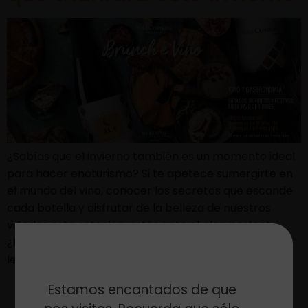
¿Sabías que el invierno también es un momento ideal
para hacer enoturismo? Si te apetece sumergirte en
el mundo del vino, conocer los secretos que esconde
cada botella y disfrutar de la belleza de nuestros
viñedos esta estación, estás ante el plan perfecto.
¿Preparad@ para una escapada única? ¡Sigue
leyendo! Brunch e viño En esta […]
Estamos encantados de que