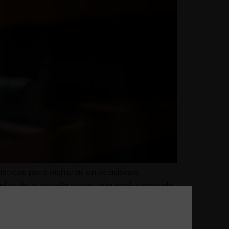
ísticas para disfrutar en ocasiones
ntro de la botella y continúa evolucionando,