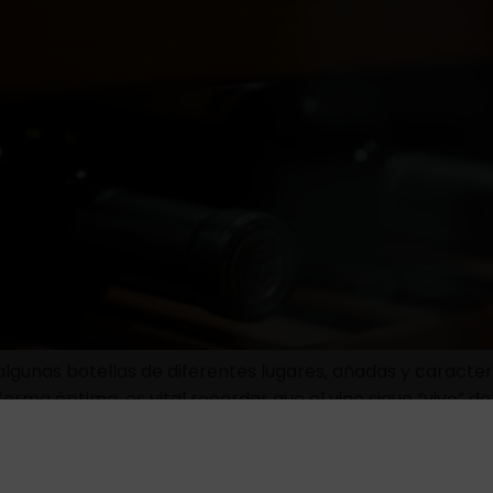
lgunas botellas de diferentes lugares, añadas y caracter
orma óptima, es vital recordar que el vino sigue “vivo” de
 directamente en su sabor […]
a uva mencía