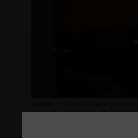
Cualquier amante del vino tiene guardadas a
especiales. Para conservar vino en casa de f
por lo que el lugar donde lo guardes influye
Características de l