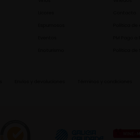
Vinos
Viñedos
Licores
Contacto
Espumosos
Política d
Eventos
PM Pago a 
Enoturismo
Política de 
s
Envíos y devoluciones
Términos y condiciones