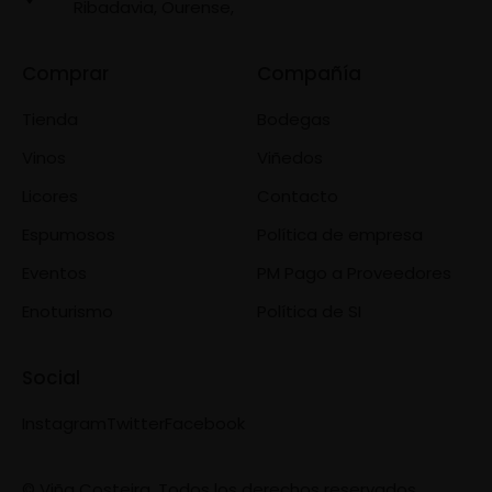
Ribadavia, Ourense,
Comprar
Compañía
Tienda
Bodegas
Vinos
Viñedos
Licores
Contacto
Espumosos
Política de empresa
Eventos
PM Pago a Proveedores
Enoturismo
Política de SI
Social
Instagram
Twitter
Facebook
© Viña Costeira. Todos los derechos reservados