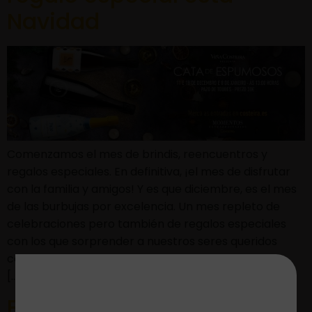
Navidad
Comenzamos el mes de brindis, reencuentros y
regalos especiales. En definitiva, ¡el mes de disfrutar
con la familia y amigos! Y es que diciembre, es el mes
de las burbujas por excelencia. Un mes repleto de
celebraciones pero también de regalos especiales
con los que sorprender a nuestros seres queridos
como las experiencias de enoturismo. Son el regalo
[…]
Experiencia de