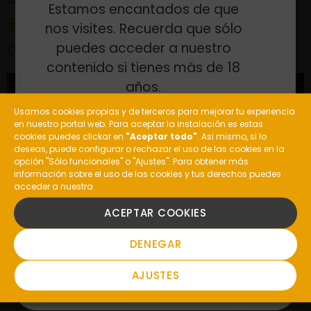
Estamos encantados de que
enoturismo: un regalo
nos visites. Recuerda que sólo
original para Navidad
puedes acceder a nuestro
contenido si tienes más de 18
años.
Usamos cookies propias y de terceros para mejorar tu experiencia
en nuestro portal web. Para aceptar la instalación es estas
¿Eres mayor de edad?
cookies puedes clickar en
"Aceptar todo"
. Asi mismo, si lo
deseas, puede configurar o rechazar el uso de las cookies en la
opción "Sólo funcionales" o "Ajustes". Para obtener más
información sobre el uso de las cookies y tus derechos puedes
acceder a nuestra
SI
Cada vez está más de moda sorprender con
ACEPTAR COOKIES
experiencias de Enoturismo por Navidad. Esta opción
NO
DENEGAR
es el regalo perfecto para cualquier tipo de persona:
para los apasionados del vino y de las aventuras, para
AJUSTES
los que buscan disfrutar de una mañana diferente
aprendiendo y experimentando sumergidos en el