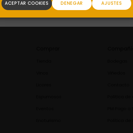
ACEPTAR COOKIES
DENEGAR
AJUSTES
Comprar
Compañí
Tienda
Bodegas
Vinos
Viñedos
Licores
Contacto
Espumosos
Política d
Eventos
PM Pago a 
Enoturismo
Política de 