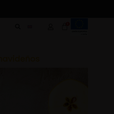
0
s navideños