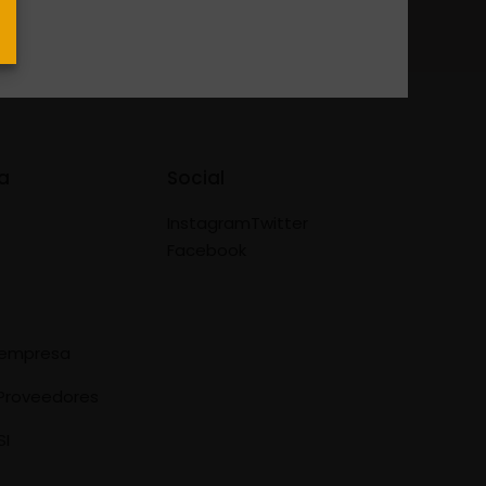
a
Social
Instagram
Twitter
Facebook
e empresa
Proveedores
SI