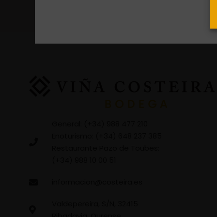
General: (+34) 988 477 210
Enoturismo: (+34) 648 237 385
Restaurante Pazo de Toubes:
(+34) 988 10 00 51
informacion@costeira.es
Valdepereira, S/N, 32415
Ribadavia, Ourense,