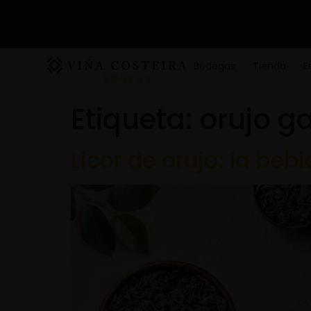
Bodegas
Tienda
E
Etiqueta:
orujo g
Licor de orujo: la beb