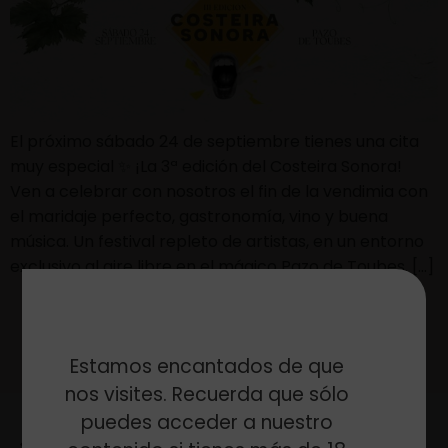
El próximo sábado 24 de septiembre tienes una cita
muy especial ✨ ¡La 3ª edición del Costeira Sonora!
Ven a celebrar con nosotros el fin de la vendimia con
el maridaje perfecto, gastronomía, vino y buena
música. Un festival repleto de artistas, en un entorno
exclusivo al aire libre en el mágico Pazo de Toubes. […]
Estamos encantados de que
nos visites. Recuerda que sólo
puedes acceder a nuestro