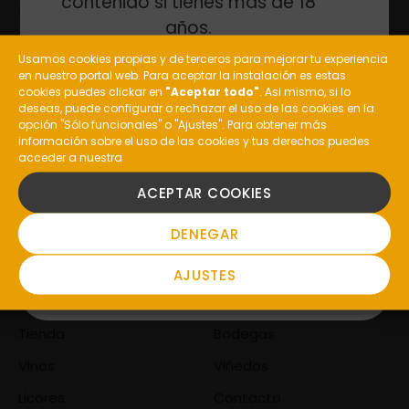
contenido si tienes más de 18
años.
Usamos cookies propias y de terceros para mejorar tu experiencia
en nuestro portal web. Para aceptar la instalación es estas
General: (+34) 988 477 210
¿Eres mayor de edad?
cookies puedes clickar en
"Aceptar todo"
. Asi mismo, si lo
Enoturismo: (+34) 648 237 385
deseas, puede configurar o rechazar el uso de las cookies en la
opción "Sólo funcionales" o "Ajustes". Para obtener más
Restaurante Pazo de Toubes:
información sobre el uso de las cookies y tus derechos puedes
(+34) 988 10 00 51
acceder a nuestra
SI
informacion@costeira.es
ACEPTAR COOKIES
Valdepereira, S/N, 32415
NO
DENEGAR
Ribadavia, Ourense,
AJUSTES
Comprar
Compañía
Tienda
Bodegas
Vinos
Viñedos
Licores
Contacto