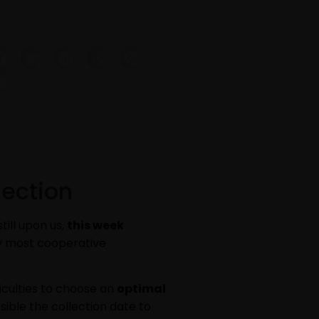
Sígueme
lection
till upon us,
this week
y most cooperative
ficulties to choose an
optimal
sible the collection date to