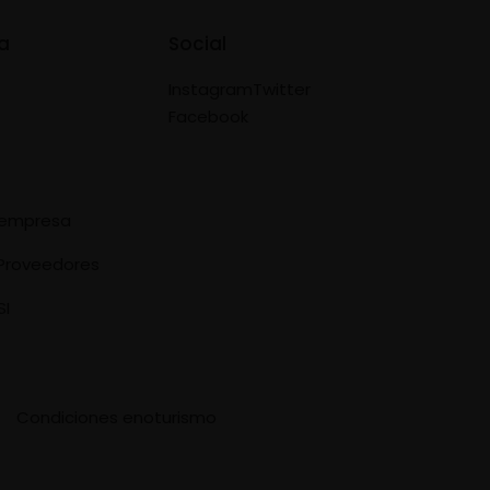
a
Social
Instagram
Twitter
Facebook
e empresa
Proveedores
SI
Condiciones enoturismo