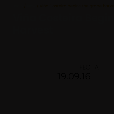
Inicio
/
New
/ Viña Costeira begins the grape harv
Viña Costeira Begi
Harvest
FECHA
19.09.16