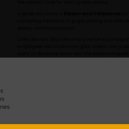
the perfect time for each grape variety.
Engines are ready in
Ribeiro and Valdeorras
for
combining handwork in grape picking and vineyard
quality control processes.
Over the next days the winery will be a coming a
employees with a common goal: collect the gra
point, to develope wines with the expected qualit
s
es
enes