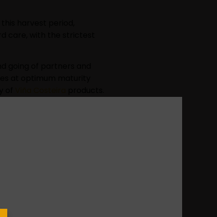
 this harvest period,
 care, with the strictest
nd going of partners and
pes at optimum maturity
y of
Viña Costeira
products.