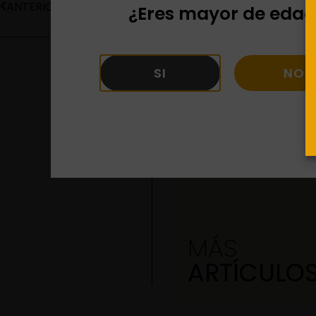
ANTERIOR
¿Eres mayor de edad
SI
NO
MÁS
ARTÍCULO