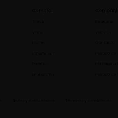
Comprar
Compañí
Tienda
Bodegas
Vinos
Viñedos
Licores
Contacto
Espumosos
Política d
Eventos
PM Pago a 
Enoturismo
Política de 
s
Envíos y devoluciones
Términos y condiciones