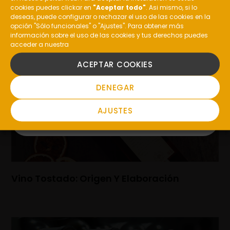
¿Eres mayor de edad?
cookies puedes clickar en
"Aceptar todo"
. Asi mismo, si lo
deseas, puede configurar o rechazar el uso de las cookies en la
La Uva Garnacha: Características Y Vinos
opción "Sólo funcionales" o "Ajustes". Para obtener más
información sobre el uso de las cookies y tus derechos puedes
acceder a nuestra
SI
ACEPTAR COOKIES
NO
DENEGAR
AJUSTES
Vino Tostado: Origen Y Elaboración