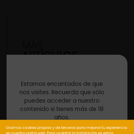
MÁS
ARTÍCULOS
Estamos encantados de que
nos visites. Recuerda que sólo
puedes acceder a nuestro
contenido si tienes más de 18
años.
Usamos cookies propias y de terceros para mejorar tu experiencia
en nuestro portal web. Para aceptar la instalación es estas