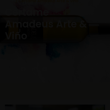
Inicio
/ Certame Amadeus Arte & Viño
Certame
Amadeus Arte &
Viño
Sígueme