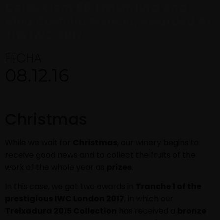
Colleccióm 68 Treixadura And
Viña Costeira Mencía, Awarded At
The IWC 2017
FECHA
08.12.16
Christmas
While we wait for
Christmas
, our winery begins to
receive good news and to collect the fruits of the
work of the whole year as
prizes
.
In this case, we got two awards in
Tranche 1 of the
prestigious IWC London 2017
, in which our
Treixadura 2015 Collection
has received a
bronze