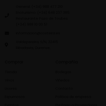
General: (+34) 988 477 210
Enoturismo: (+34) 648 237 385
Restaurante Pazo de Toubes:
(+34) 988 10 00 51
informacion@costeira.es
Valdepereira, S/N, 32415
Ribadavia, Ourense,
Comprar
Compañía
Tienda
Bodegas
Vinos
Viñedos
Licores
Contacto
Espumosos
Política de empresa
Eventos
PM Pago a Proveedores