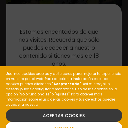
Estamos encantados de que
nos visites. Recuerda que sólo
La Uva Garnacha: Características Y Vinos
puedes acceder a nuestro
contenido si tienes más de 18
años.
Usamos cookies propias y de terceros para mejorar tu experiencia
en nuestro portal web. Para aceptar la instalación es estas
¿Eres mayor de edad?
cookies puedes clickar en
"Aceptar todo"
. Asi mismo, si lo
deseas, puede configurar o rechazar el uso de las cookies en la
opción "Sólo funcionales" o "Ajustes". Para obtener más
información sobre el uso de las cookies y tus derechos puedes
acceder a nuestra
SI
ACEPTAR COOKIES
NO