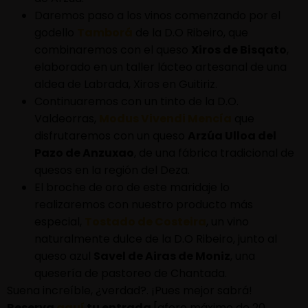
Daremos paso a los vinos comenzando por el
godello
Tamborá
de la D.O Ribeiro, que
combinaremos con el queso
Xiros de Bisqato
,
elaborado en un taller lácteo artesanal de una
aldea de Labrada, Xiros en Guitiriz.
Continuaremos con un tinto de la D.O.
Valdeorras,
Modus Vivendi Mencía
que
disfrutaremos con un queso
Arzúa Ulloa del
Pazo de Anzuxao
, de una fábrica tradicional de
quesos en la región del Deza.
El broche de oro de este maridaje lo
realizaremos con nuestro producto más
especial,
Tostado de Costeira
, un vino
naturalmente dulce de la D.O Ribeiro, junto al
queso azul
Savel de Airas de Moniz
, una
quesería de pastoreo de Chantada.
Suena increíble, ¿verdad?. ¡Pues mejor sabrá!
Reserva
aquí
tu entrada
[aforo máximo de 20