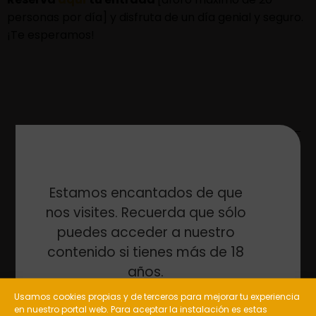
personas por día] y disfruta de un día genial y seguro.
¡Te esperamos!
ANTERIOR
SIGUIENTE
Estamos encantados de que
nos visites. Recuerda que sólo
puedes acceder a nuestro
contenido si tienes más de 18
años.
Usamos cookies propias y de terceros para mejorar tu experiencia
en nuestro portal web. Para aceptar la instalación es estas