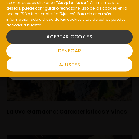
¿Eres mayor de edad?
MÁS
cookies puedes clickar en
"Aceptar todo"
. Asi mismo, si lo
deseas, puede configurar o rechazar el uso de las cookies en la
ARTÍCULOS
opción "Sólo funcionales" o "Ajustes". Para obtener más
información sobre el uso de las cookies y tus derechos puedes
acceder a nuestra
SI
ACEPTAR COOKIES
NO
DENEGAR
AJUSTES
La Uva Garnacha: Características Y Vinos