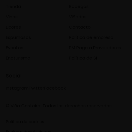
Tienda
Bodegas
Vinos
Viñedos
Licores
Contacto
Espumosos
Política de empresa
Eventos
PM Pago a Proveedores
Enoturismo
Política de SI
Social
Instagram
Twitter
Facebook
© Viña Costeira. Todos los derechos reservados
Política de cookies
Envíos y devoluciones