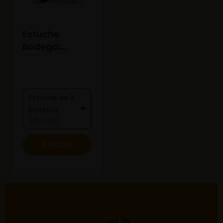
Estuche
Bodega:
Treixadura,
Mencía Y
Espumoso
Estuche de 3
botellas
36,50
€
AÑADIR