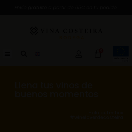
Envío gratuito a partir de 65€ en tu pedido.
0
Llena tus vinos de
buenos momentos
Hola auténticx
#wineloverdecosteira