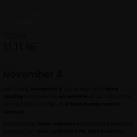
From Valdeorras To Barcelona:
Wine Tasting And Verema
Experience
FECHA
11.11.16
November 4
Last Friday,
November 4
, our winery held a
wine
tasting
leaded by the
winemaker
of our Valdeorras
winery, Manu Sánchez, at
O Xoto Restaurant of
Larouco
.
In this tasting,
Manu Sánchez
explained the technical
details of our wines
Collection 68, Viña Costeira