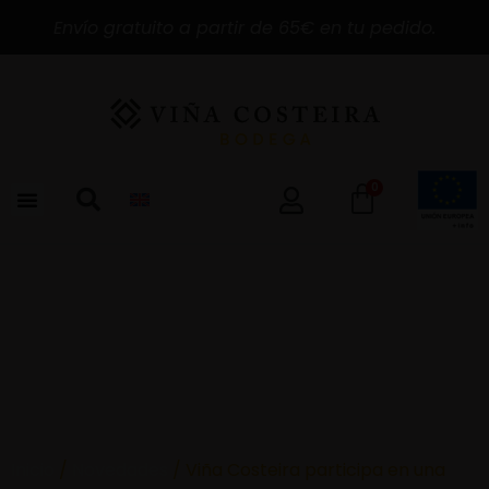
Envío gratuito a partir de 65€ en tu pedido.
0
Inicio
/
Novedades
/ Viña Costeira participa en una