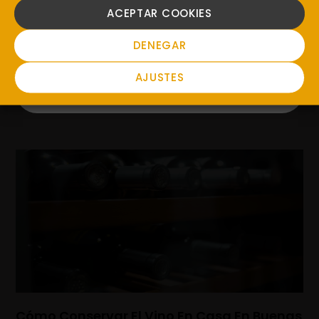
ACEPTAR COOKIES
NO
DENEGAR
AJUSTES
Vino Tostado: Origen Y Elaboración
Cómo Conservar El Vino En Casa En Buenas