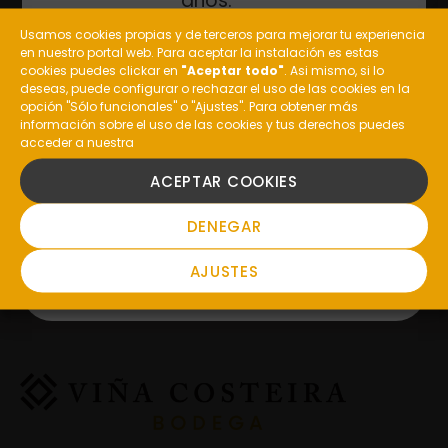
años.
Usamos cookies propias y de terceros para mejorar tu experiencia
en nuestro portal web. Para aceptar la instalación es estas
¿Eres mayor de edad?
cookies puedes clickar en
"Aceptar todo"
. Asi mismo, si lo
deseas, puede configurar o rechazar el uso de las cookies en la
opción "Sólo funcionales" o "Ajustes". Para obtener más
información sobre el uso de las cookies y tus derechos puedes
acceder a nuestra
SI
La edición especial “Amor de Bares” suma un total de
100.000 botellas, que llegarán a 8.000
ACEPTAR COOKIES
establecimientos de hostelería de Galicia.
NO
DENEGAR
AJUSTES