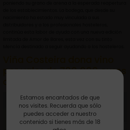
poniendo su grano de arena a la esperada reapertura
de los establecimientos. La bodega, que desde su
nacimiento ha estado muy vinculada a sus
distribuidores y a los profesionales hosteleros,
continúa esta labor de ayuda con una nueva edición
limitada de Amor de Bares, esta vez con su tinto
Mencía destinado a seguir ayudando a los hosteleros.
Viña Costeira dona vino
por valor de 700.000 euros
a los bares de Galicia
Estamos encantados de que
nos visites. Recuerda que sólo
puedes acceder a nuestro
contenido si tienes más de 18