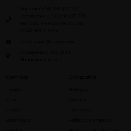
General: (+34) 988 477 210
Enoturismo: (+34) 648 237 385
Restaurante Pazo de Toubes:
(+34) 988 10 00 51
informacion@costeira.es
Valdepereira, S/N, 32415
Ribadavia, Ourense,
Comprar
Compañía
Tienda
Bodegas
Vinos
Viñedos
Licores
Contacto
Espumosos
Política de empresa
Eventos
PM Pago a Proveedores