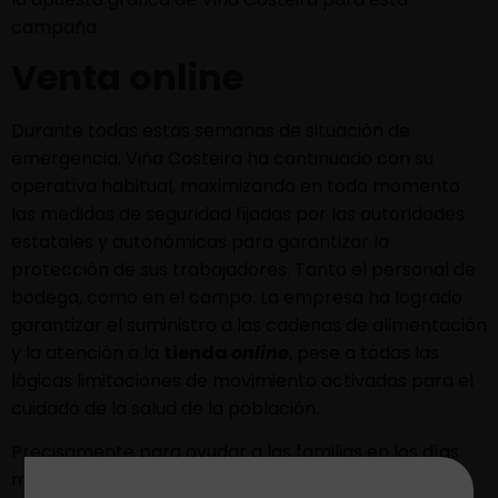
campaña.
Venta online
Durante todas estas semanas de situación de
emergencia, Viña Costeira ha continuado con su
operativa habitual, maximizando en todo momento
las medidas de seguridad fijadas por las autoridades
estatales y autonómicas para garantizar la
protección de sus trabajadores. Tanto el personal de
bodega, como en el campo. La empresa ha logrado
garantizar el suministro a las cadenas de alimentación
y la atención a la
tienda
online
, pese a todas las
lógicas limitaciones de movimiento activadas para el
cuidado de la salud de la población.
Precisamente para ayudar a las familias en los días
más duros del confinamiento y facilitar sus compras,