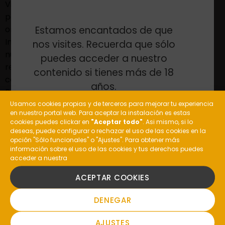
Viña Costeira asumió los gastos de envío de los
pedidos realizados a través de la web de la bodega y
Estamos encantados de que
organizó numerosas
catas virtuales
en su perfil en
Instagram (@costeira.es). “Esperamos que esta
nos visites. Recuerda que sólo
nueva acción sirva para el primer brindis de
puedes acceder a nuestro
reencuentro y demostrar ese “Amor de Bares” que
contenido si tienes más de 18
compartimos todos los gallegos”, afirma Andrés
años.
Rodríguez.
Usamos cookies propias y de terceros para mejorar tu experiencia
en nuestro portal web. Para aceptar la instalación es estas
¿Eres mayor de edad?
cookies puedes clickar en
"Aceptar todo"
. Asi mismo, si lo
deseas, puede configurar o rechazar el uso de las cookies en la
opción "Sólo funcionales" o "Ajustes". Para obtener más
información sobre el uso de las cookies y tus derechos puedes
acceder a nuestra
SI
ACEPTAR COOKIES
ANTERIOR
SIGUIENTE
NO
DENEGAR
AJUSTES