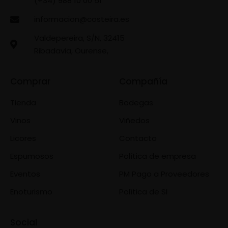
(+34) 988 10 00 51
informacion@costeira.es
Valdepereira, S/N, 32415
Ribadavia, Ourense,
Comprar
Compañía
Tienda
Bodegas
Vinos
Viñedos
Licores
Contacto
Espumosos
Política de empresa
Eventos
PM Pago a Proveedores
Enoturismo
Política de SI
Social