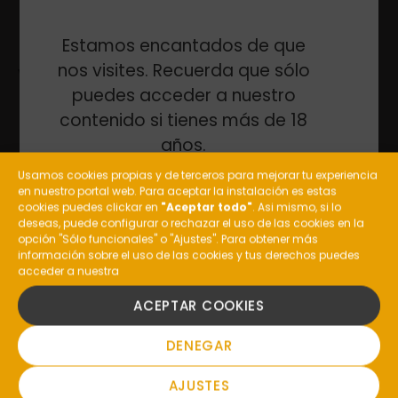
tinto en términos de diseño. Esto ayuda a
capturar su carácter frutal y fresco, mientras
Estamos encantados de que
permite que el vino respire adecuadamente.
nos visites. Recuerda que sólo
Vinos espumosos
puedes acceder a nuestro
Copa flauta
. La tradicional copa flauta es
contenido si tienes más de 18
ideal para conservar y destacar la
años.
carbonatación y los aromas sutiles de los
Usamos cookies propias y de terceros para mejorar tu experiencia
espumosos.
en nuestro portal web. Para aceptar la instalación es estas
¿Eres mayor de edad?
Copa tulipán
. Para espumosos con más
cookies puedes clickar en
"Aceptar todo"
. Asi mismo, si lo
deseas, puede configurar o rechazar el uso de las cookies en la
cuerpo o complejidad aromática (como
opción "Sólo funcionales" o "Ajustes". Para obtener más
ciertos champanes de alta gama), la copa
información sobre el uso de las cookies y tus derechos puedes
acceder a nuestra
tulipán, con un cáliz ligeramente más ancho,
SI
permite apreciar mejor su complejidad.
ACEPTAR COOKIES
Vinos dulces y de postre
NO
DENEGAR
Copas para vinos dulces
. Estos vinos se
AJUSTES
sirven mejor en copas más pequeñas. La idea