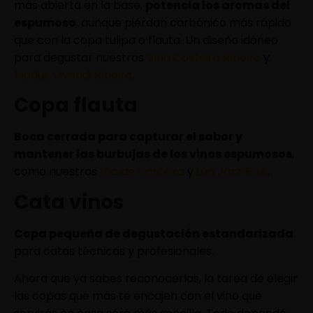
más abierta en la base,
potencia los aromas del
espumoso
, aunque pierdan carbónico más rápido
que con la copa tulipa o flauta. Un diseño idóneo
para degustar nuestros
Viña Costeira Ribeiro
y
Modus Vivendi Ribeiro
.
Copa flauta
Boca cerrada para capturar el sabor y
mantener las burbujas de los vinos espumosos
,
como nuestros
Lúa de Costeira
y
Lúa Jazz Brut
.
Cata vinos
Copa pequeña de degustación estandarizada
para catas técnicas y profesionales.
Ahora que ya sabes reconocerlas, la tarea de elegir
las copas que más te encajen con el vino que