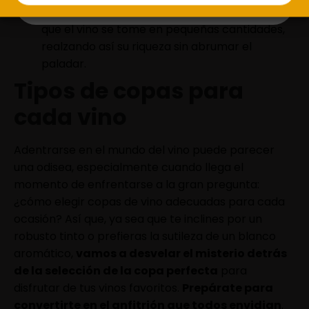
es concentrar los aromas intensos y permitir
que el vino se tome en pequeñas cantidades,
realzando así su riqueza sin abrumar el
paladar.
Tipos de copas para
cada vino
Adentrarse en el mundo del vino puede parecer
una odisea, especialmente cuando llega el
momento de enfrentarse a la gran pregunta:
¿cómo elegir copas de vino adecuadas para cada
ocasión? Así que, ya sea que te inclines por un
robusto tinto o prefieras la sutileza de un blanco
aromático,
vamos a desvelar el misterio detrás
de la selección de la copa perfecta
para
disfrutar de tus vinos favoritos.
Prepárate para
convertirte en el anfitrión que todos envidian
.