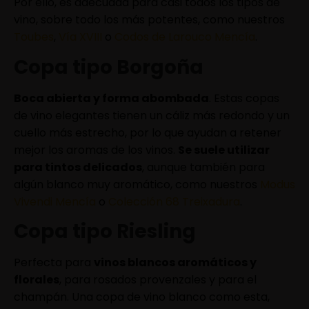
Por ello, es adecuada para casi todos los tipos de
vino, sobre todo los más potentes, como nuestros
Toubes
,
Vía XVIII
o
Codos de Larouco Mencía
.
Copa tipo Borgoña
Boca abierta y forma abombada
. Estas copas
de vino elegantes tienen un cáliz más redondo y un
cuello más estrecho, por lo que ayudan a retener
mejor los aromas de los vinos.
Se suele utilizar
para tintos delicados
, aunque también para
algún blanco muy aromático, como nuestros
Modus
Vivendi Mencía
o
Colección 68 Treixadura
.
Copa tipo Riesling
Perfecta para
vinos blancos aromáticos y
florales
, para rosados provenzales y para el
champán. Una copa de vino blanco como esta,