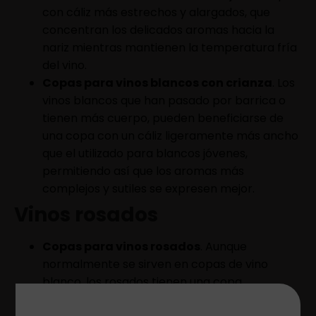
con cáliz más estrechos y alargados, que
concentran los delicados aromas hacia la
nariz mientras mantienen la temperatura fría
del vino.
Copas para vinos blancos con crianza
. Los
vinos blancos que han pasado por barrica o
tienen más cuerpo, pueden beneficiarse de
una copa con un cáliz ligeramente más ancho
que el utilizado para blancos jóvenes,
permitiendo así que los aromas más
complejos y sutiles se expresen mejor.
Vinos rosados
Copas para vinos rosados
. Aunque
normalmente se sirven en copas de vino
blanco, los rosados tienen una copa
específica, que se sitúa entre el blanco y el