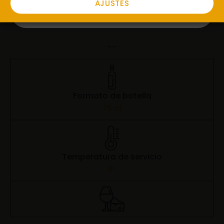
AJUSTES
Variedad de uva
--
Formato de botella
75 cl.
Temperatura de servicio
8º