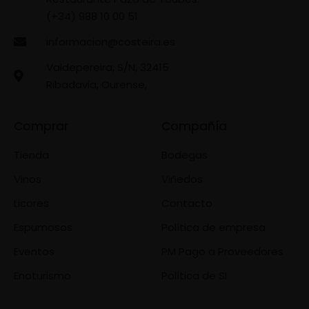
(+34) 988 10 00 51
informacion@costeira.es
Valdepereira, S/N, 32415
Ribadavia, Ourense,
Comprar
Compañía
Tienda
Bodegas
Vinos
Viñedos
Licores
Contacto
Espumosos
Política de empresa
Eventos
PM Pago a Proveedores
Enoturismo
Política de SI