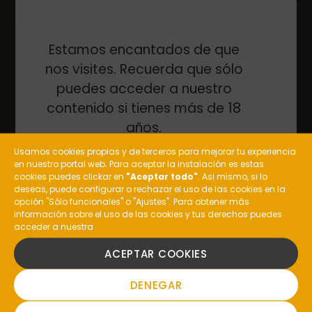
Gourmet Pescamar
Una botella de 750 ml de Amadeus Treixadura
Estamos encantados de que
de la Finca San Cibrao
nos visites. Recuerda que sólo
Una lata OL 120 de Agujas en Aceite de Oliva
puedes acceder a nuestro
Pescamar Selección Gourmet
contenido si tienes más de 18
Una lata OL 120 de Zamburiñas de las Rías en
años.
Salsa Vieira con Aceite de Oliva Pescamar
Selección Gourmet
Usamos cookies propias y de terceros para mejorar tu experiencia
en nuestro portal web. Para aceptar la instalación es estas
Una lata OL 120 de Mejillones de las Rías en
¿Eres mayor de edad?
cookies puedes clickar en
"Aceptar todo"
. Asi mismo, si lo
Escabeche con Aceite de Oliva Pescamar
deseas, puede configurar o rechazar el uso de las cookies en la
Selección Gourmet
opción "Sólo funcionales" o "Ajustes". Para obtener más
información sobre el uso de las cookies y tus derechos puedes
Una lata OL 120 de Ventresca de bonito del Norte
acceder a nuestra
SI
en Aceite de Oliva Pescamar Selección Gourmet
ACEPTAR COOKIES
Una lata RR 120 de Sardinillas en Aceite de Oliva
Pescamar Selección Gourmet
NO
DENEGAR