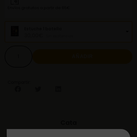
Envíos gratuitos a partir de 65€
Estuche 1 botella
30,00
€
Sin existencias
AÑADIR
Compartir:
Cata
Estuche de 1 botella de vino y 5 latas de Conservas