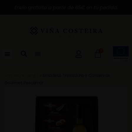
Envío gratuito a partir de 65€ en tu pedido.
0
Portada
»
Tienda
»
Amadeus Treixadura y Conservas
Gourmet Pescamar