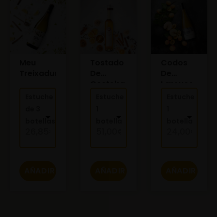
Meu
Tostado
Codos
Treixadura
De
De
Costeira
Larouco
Godello
Estuche
Estuche
Estuche
de 3
1
1
botellas
botella
botella
26,85
€
51,00
€
24,00
€
AÑADIR
AÑADIR
AÑADIR