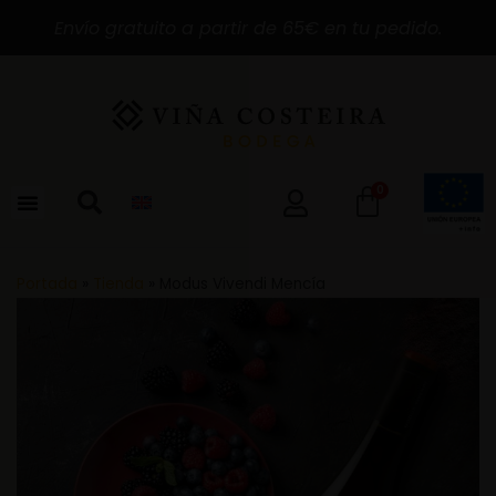
Envío gratuito a partir de 65€ en tu pedido.
0
Portada
»
Tienda
»
Modus Vivendi Mencía