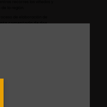
ientras recorres los viñedos y
de la región.
roceso de elaboración de
ata comentada de dos
 a esta entretenida y
 12:00 h. ¡
Reserva ahora
y
ca
el Ribeiro, el primer vino
steira, esta experiencia es
ificio con siglos de historia
erentes variedades de uva