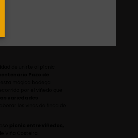
s de Viña Costeira,
or el chef
del Pazo de
0 h. ¡
Compra tu entrada ya
!
idad de unirte al pícnic
 centenario Pazo de
e esta mágica bodega
recorrido por el viñedo que
tas variedades
aborar los vinos de finca de
loso
pícnic entre viñedos,
e Viña Costeira.