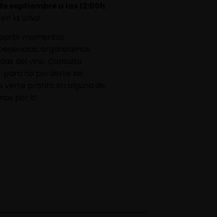
e septiembre a las 12:00h
.
en la Viña!
mpartir momentos
xperiencias, organizamos
as del vino. Consulta
r
para no perderte las
 verte pronto en alguna de
mos por ti!