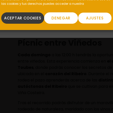
las cookies y tus derechos puedes acceder a nuestra
La experiencia culmina con una cata de tres vino
marinados con
bocados locales elaborados p
ACEPTAR COOKIES
DENEGAR
AJUSTES
Toubes.
Miércoles, jueves, viernes y domingo
a las 12:0
Pícnic entre Viñedos
Cada domingo
a las 12:00 h tendrás la oportun
entre viñedos. Esta experiencia comienza en
el
Toubes
, donde podrás conocer los secretos d
ubicada en el
corazón del Ribeiro
. Durante el 
rodea el pazo aprenderás acerca de las
distin
autóctonas del Ribeiro
que se cultivan para el
Viña Costeira.
Tras el recorrido podrás disfrutar de un maravil
rodeado de naturaleza, maridado con los vinos d