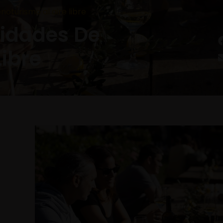
noturismo al aire libre
vidades De
Libre