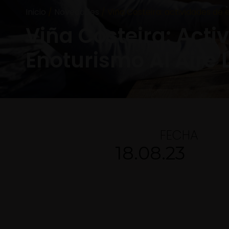
Inicio
/
Novedades
/ Viña Costeira: actividades de e
Viña Costeira: Acti
Enoturismo Al Aire 
FECHA
18.08.23