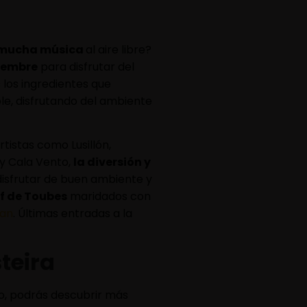
y mucha música
al aire libre?
iembre
para disfrutar del
s los ingredientes que
le, disfrutando del ambiente
istas como Lusillón,
 y Cala Vento,
la diversión y
disfrutar de buen ambiente y
ef de Toubes
maridados con
lan
. Últimas entradas a la
steira
o, podrás descubrir más