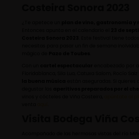
Costeira Sonora 2023
¿Te apetece un
plan de vino, gastronomía 
Entonces apunta en el calendario el
23 de sept
Costeira Sonora 2023
. Este festival tiene todo
necesitas para pasar un fin de semana inolvidab
mágico de
Pazo de Toubes
.
Con un
cartel espectacular
encabezado por art
Floridablanca, Sila Lua, Catuxa Salom, Rocío Saiz
la buena música
están aseguradas. Si quieres 
degustar los
aperitivos preparados por el ch
vinos y cócteles de Viña Costeira,
apúntate al p
venta
aquí
.
Visita Bodega Viña Co
Acompañado de las hermosas vistas del río Miñ