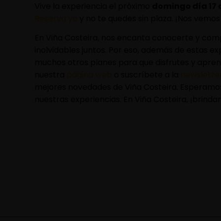
Vive la experiencia el próximo
domingo día 17 d
Reserva ya
y no te quedes sin plaza. ¡Nos vemos 
En Viña Costeira, nos encanta conocerte y co
inolvidables juntos. Por eso, además de estas e
muchos otros planes para que disfrutes y aprend
nuestra
página web
o suscríbete a la
newslette
mejores novedades de Viña Costeira. Esperamos
nuestras experiencias. En Viña Costeira, ¡brinda