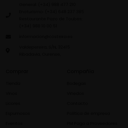
General: (+34) 988 477 210
Enoturismo: (+34) 648 237 385
Restaurante Pazo de Toubes:
(+34) 988 10 00 51
informacion@costeira.es
Valdepereira, S/N, 32415
Ribadavia, Ourense,
Comprar
Compañía
Tienda
Bodegas
Vinos
Viñedos
Licores
Contacto
Espumosos
Política de empresa
Eventos
PM Pago a Proveedores