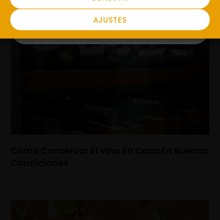
AJUSTES
Cómo Conservar El Vino En Casa En Buenas
Condiciones