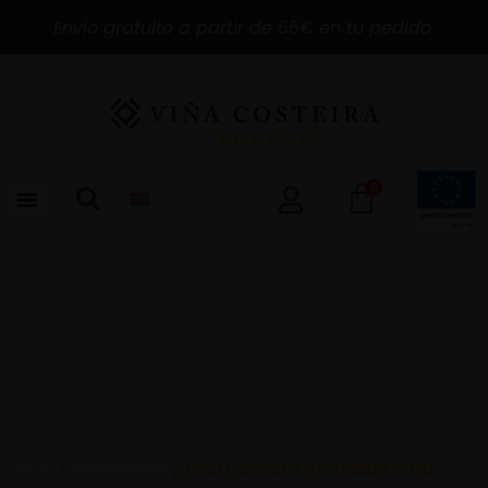
Envío gratuito a partir de 65€ en tu pedido.
0
Inicio
/
Novedades
/ Viña Costeira premiada en la